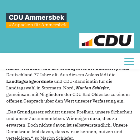
Sie sind hier
»
CDU Stormarn - Pressemitteilung
CDU Ammersbek
CDU
Stormarn
-
Pressemitteilung
#Anpacken für Ammersbek
21.05.2026
77 Jahre Grundgesetz: Marion Schiefer lädt zum Gespräch
über Demokratie und Grundrechte ein
Toggl
Am 23. Mai 2026 wird das Grundgesetz der Bundesrepublik
Deutschland 77 Jahre alt. Aus diesem Anlass lädt die
Landtagsabgeordnete
und CDU-Kandidatin für die
Landtagswahl in Stormarn-Nord,
Marion Schiefer
,
gemeinsam mit Mitgliedern der CDU Bad Oldesloe zu einem
offenen Gespräch über den Wert unserer Verfassung ein.
„Das Grundgesetz schützt unsere Freiheit, unsere Sicherheit
und unser Zusammenleben. Wir neigen dazu, dies zu
erwarten. Doch nichts davon ist selbstverständlich. Unsere
Demokratie lebt davon, dass wir sie kennen, nutzen und
verteidigen.“, so Marion Schiefer.