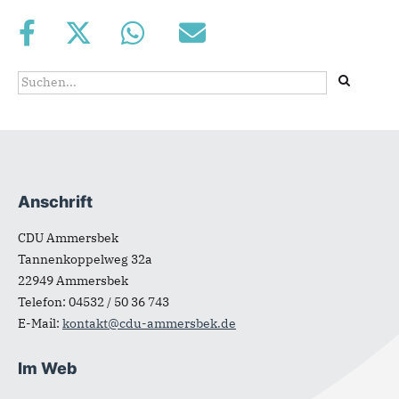
Suchformular
Suche
Anschrift
Fußbereich
CDU Ammersbek
Tannenkoppelweg 32a
22949
Ammersbek
Telefon:
04532 / 50 36 743
E-Mail:
kontakt@cdu-ammersbek.de
Im Web